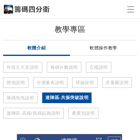
教學專區
軟體介紹
軟體操作教學
外投主示意說明
籌碼分數說明
五檔說明
燈泡說明
分價量表說明
球線說明
音量圖說明
達陣區-共振突破說明
籌碼泡泡說明
達陣區-高檔/低檔起跑說明
產業別說明