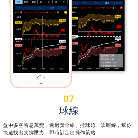
07
球線
盤中多空瞬息萬變，透過黃金線、控球線、吹哨線，幫你
快速找出支撐壓力，即時訂定出操作策略