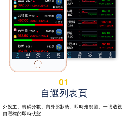
01
自選列表頁
外投主、籌碼分數、內外盤狀態、即時走勢圖。一眼透視
自選標的即時狀態