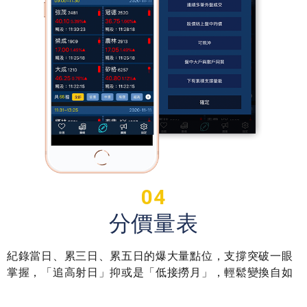
04
分價量表
紀錄當日、累三日、累五日的爆大量點位，支撐突破一眼
掌握，「追高射日」抑或是「低接撈月」，輕鬆變換自如