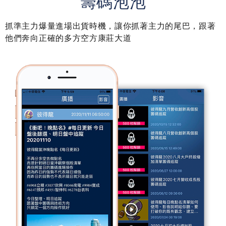
籌碼泡泡
抓準主力爆量進場出貨時機，讓你抓著主力的尾巴，跟著
他們奔向正確的多方空方康莊大道