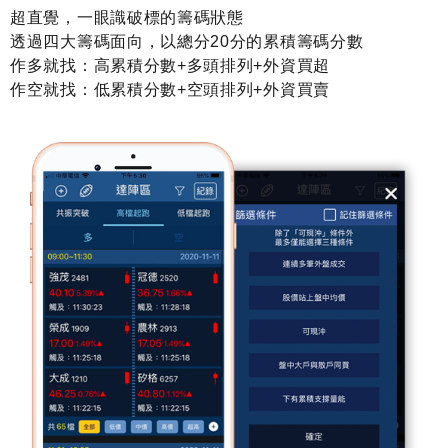
超直覺，一眼識破標的籌碼狀態
透過四大籌碼面向，以總分20分的累積籌碼分數
作多就找：高累積分數+多頭排列+外資買超
作空就找：低累積分數+空頭排列+外資買賣